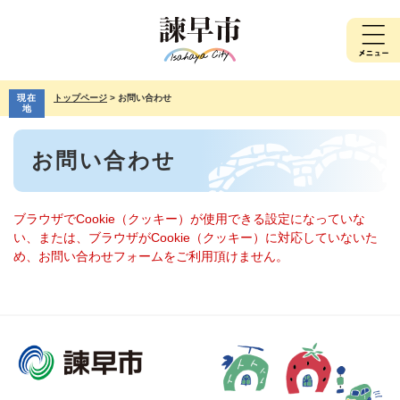
ペ
メ
ー
ニ
ジ
ュ
の
ー
先
を
現在
トップページ
>
お問い合わせ
頭
飛
地
で
ば
本
す。
し
お問い合わせ
文
て
本
文
へ
ブラウザでCookie（クッキー）が使用できる設定になっていな
い、または、ブラウザがCookie（クッキー）に対応していないた
め、お問い合わせフォームをご利用頂けません。