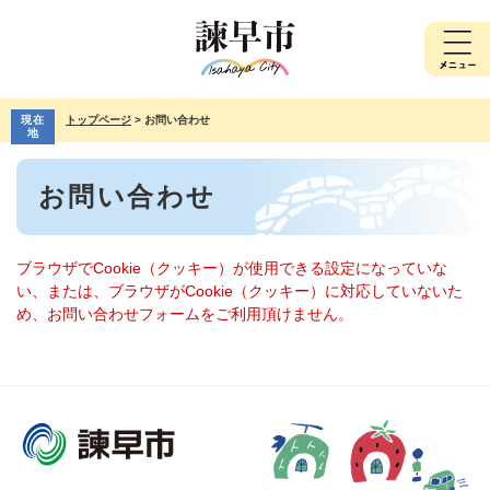
ペ
メ
ー
ニ
ジ
ュ
の
ー
先
を
現在
トップページ
>
お問い合わせ
頭
飛
地
で
ば
本
す。
し
お問い合わせ
文
て
本
文
へ
ブラウザでCookie（クッキー）が使用できる設定になっていな
い、または、ブラウザがCookie（クッキー）に対応していないた
め、お問い合わせフォームをご利用頂けません。