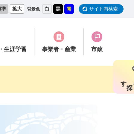
標準
拡大
白
黒
青
サイト内検索
背景色
・生涯学習
事業者
・産業
市政
す