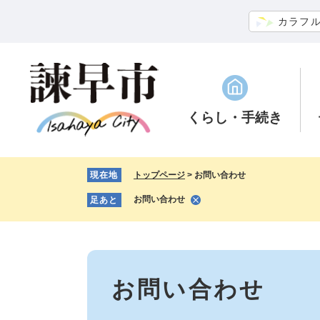
ペ
メ
カラフ
ー
ニ
ジ
ュ
の
ー
先
を
頭
飛
で
ば
くらし
・手続き
す。
し
て
本
現在地
トップページ
>
お問い合わせ
文
へ
お問い合わせ
足あと
本
文
お問い合わせ