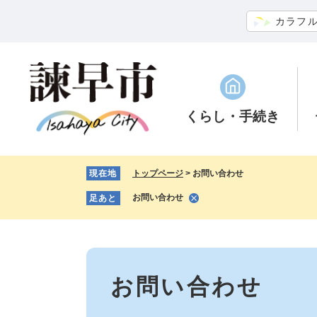
ペ
メ
カラフ
ー
ニ
ジ
ュ
の
ー
先
を
頭
飛
で
ば
くらし
・手続き
す。
し
て
本
現在地
トップページ
>
お問い合わせ
文
へ
お問い合わせ
足あと
本
文
お問い合わせ