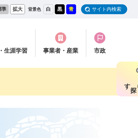
標準
拡大
白
黒
青
サイト内検索
背景色
・生涯学習
事業者
・産業
市政
す