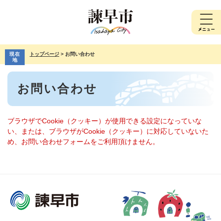
ペ
メ
ー
ニ
ジ
ュ
の
ー
先
を
現在
トップページ
>
お問い合わせ
頭
飛
地
で
ば
本
す。
し
お問い合わせ
文
て
本
文
へ
ブラウザでCookie（クッキー）が使用できる設定になっていな
い、または、ブラウザがCookie（クッキー）に対応していないた
め、お問い合わせフォームをご利用頂けません。