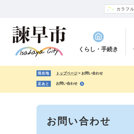
ペ
メ
カラフ
ー
ニ
ジ
ュ
の
ー
先
を
頭
飛
で
ば
くらし
・手続き
す。
し
て
本
現在地
トップページ
>
お問い合わせ
文
へ
お問い合わせ
足あと
本
文
お問い合わせ