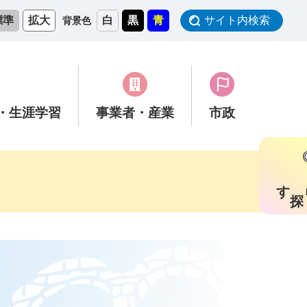
標準
拡大
白
黒
青
サイト内検索
背景色
・生涯学習
事業者
・産業
市政
す