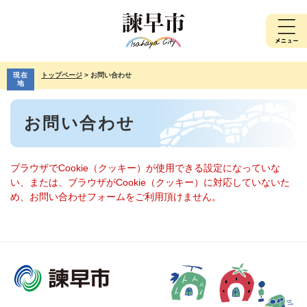
ペ
メ
ー
ニ
ジ
ュ
の
ー
先
を
現在
トップページ
>
お問い合わせ
頭
飛
地
で
ば
本
す。
し
お問い合わせ
文
て
本
文
へ
ブラウザでCookie（クッキー）が使用できる設定になっていな
い、または、ブラウザがCookie（クッキー）に対応していないた
め、お問い合わせフォームをご利用頂けません。