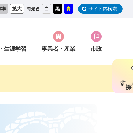
標準
拡大
白
黒
青
サイト内検索
背景色
・生涯学習
事業者
・産業
市政
す