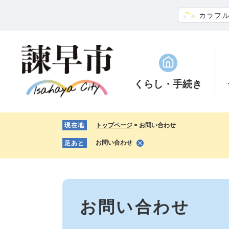
ペ
メ
カラフ
ー
ニ
ジ
ュ
の
ー
先
を
頭
飛
で
ば
くらし
・手続き
す。
し
て
本
現在地
トップページ
>
お問い合わせ
文
へ
お問い合わせ
足あと
本
文
お問い合わせ