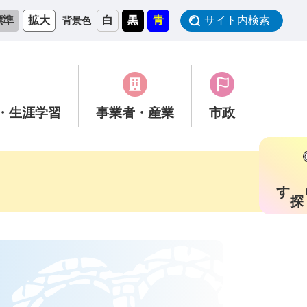
標準
拡大
白
黒
青
サイト内検索
背景色
・生涯学習
事業者
・産業
市政
す