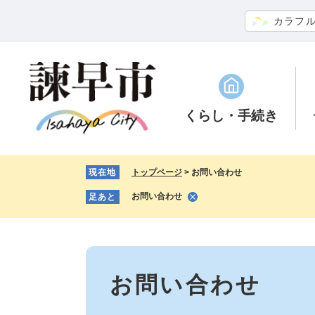
ペ
メ
カラフ
ー
ニ
ジ
ュ
の
ー
先
を
頭
飛
で
ば
くらし
・手続き
す。
し
て
本
現在地
トップページ
>
お問い合わせ
文
へ
お問い合わせ
足あと
本
文
お問い合わせ