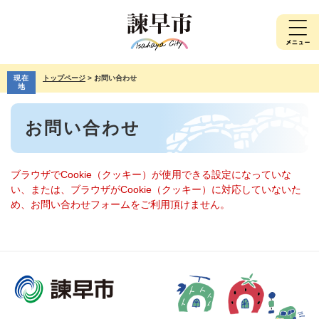
ペ
メ
ー
ニ
ジ
ュ
の
ー
先
を
現在
トップページ
>
お問い合わせ
頭
飛
地
で
ば
本
す。
し
お問い合わせ
文
て
本
文
へ
ブラウザでCookie（クッキー）が使用できる設定になっていな
い、または、ブラウザがCookie（クッキー）に対応していないた
め、お問い合わせフォームをご利用頂けません。