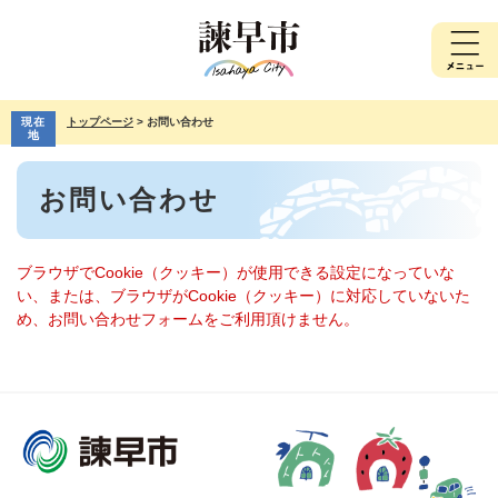
ペ
メ
ー
ニ
ジ
ュ
の
ー
先
を
現在
トップページ
>
お問い合わせ
頭
飛
地
で
ば
本
す。
し
お問い合わせ
文
て
本
文
へ
ブラウザでCookie（クッキー）が使用できる設定になっていな
い、または、ブラウザがCookie（クッキー）に対応していないた
め、お問い合わせフォームをご利用頂けません。