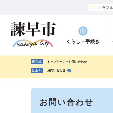
ペ
メ
カラフ
ー
ニ
ジ
ュ
の
ー
先
を
頭
飛
で
ば
くらし
・手続き
す。
し
て
本
現在地
トップページ
>
お問い合わせ
文
へ
お問い合わせ
足あと
本
文
お問い合わせ