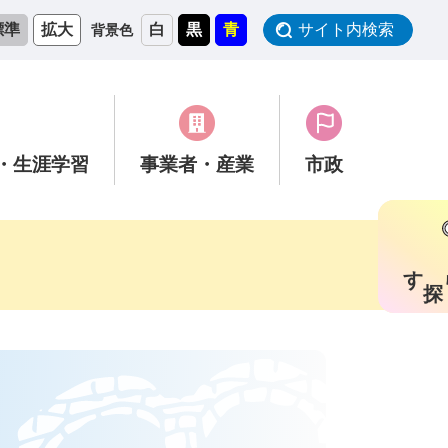
標準
拡大
白
黒
青
サイト内検索
背景色
・生涯学習
事業者
・産業
市政
す