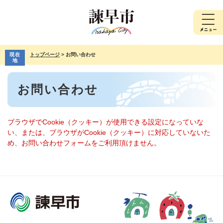
ペ
メ
ー
ニ
ジ
ュ
の
ー
先
を
現在
トップページ
>
お問い合わせ
頭
飛
地
で
ば
本
す。
し
お問い合わせ
文
て
本
文
へ
ブラウザでCookie（クッキー）が使用できる設定になっていな
い、または、ブラウザがCookie（クッキー）に対応していないた
め、お問い合わせフォームをご利用頂けません。